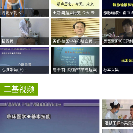
骨髓穿刺术
王威琪[超声历史 今天 未来]
静脉输液和输血
插胃管
黄钢-核医学在心脑血管疾病诊断中的应用
心脏杂音(上)
詹维伟[甲状腺结节与超声]
标本采集
三基视频
咽拭子标本采集