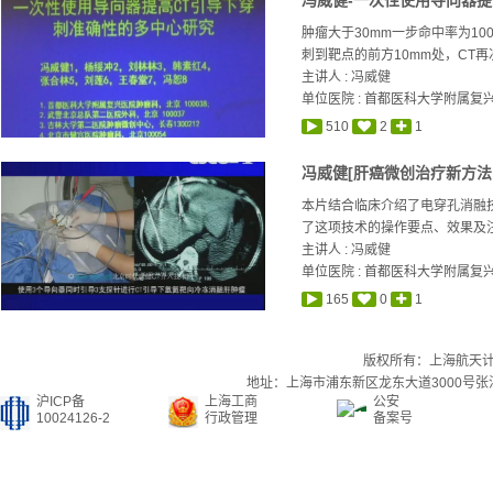
冯威健-一次性使用导向器
肿瘤大于30mm一步命中率为10
刺到靶点的前方10mm处，CT再
主讲人 :
冯威健
单位医院 : 首都医科大学附属复
510
2
1
冯威健[肝癌微创治疗新方法
本片结合临床介绍了电穿孔消融
了这项技术的操作要点、效果及
主讲人 :
冯威健
单位医院 : 首都医科大学附属复
165
0
1
版权所有：上海航天
地址：上海市浦东新区龙东大道3000号张江集
沪ICP备
上海工商
公安
10024126-2
行政管理
备案号