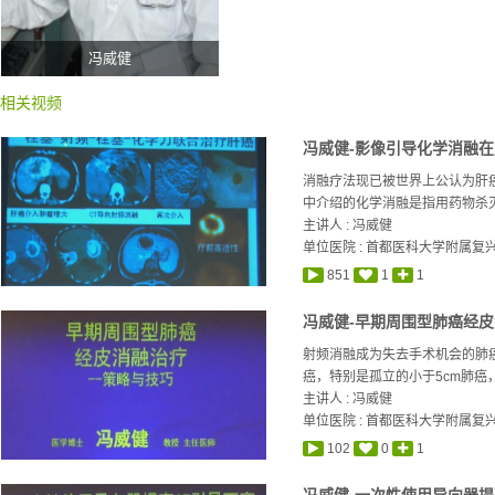
冯威健
相关视频
冯威健-影像引导化学消融
消融疗法现已被世界上公认为肝
中介绍的化学消融是指用药物杀灭
主讲人 :
冯威健
单位医院 : 首都医科大学附属复
851
1
1
冯威健-早期周围型肺癌经皮
射频消融成为失去手术机会的肺
癌，特别是孤立的小于5cm肺癌，
主讲人 :
冯威健
单位医院 : 首都医科大学附属复
102
0
1