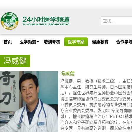
首页
医学频道
培训考核
医学专家
健康教育
合作学
冯威健
冯威健
冯威健，男，教授（技术二级），主任
瘤中心主任，研究生导师，日本国家癌
后）。担任世界疼痛医师协会中国分会
协会临床肿瘤协作专业委员会执行委员
业委员会委员，抗肿瘤药物专业委员会
疗专业委员会委员。发明CT穿刺导向
融），擅长肿瘤精准治疗：PET-CT
准介入和分子靶向精准药物治疗，在肺
名专家。具有较高的造诣。擅长癌性疼