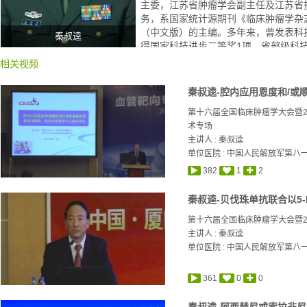
主委，江苏省肿瘤学会副主任及江苏省
务，系国家统计源期刊《临床肿瘤学杂志》和
（中文版）的主编。多年来，曾发表科技
秦叔逵
得国家科技进步二等奖1项，省部级科技
9项及四等奖2项；享受国务院特殊津
相关视频
第十六届全国临床肿瘤学大会暨2
术专场
主讲人 :
秦叔逵
单位医院 : 中国人民解放军第八
382
1
2
第十六届全国临床肿瘤学大会暨20
主讲人 :
秦叔逵
单位医院 : 中国人民解放军第八
361
0
0