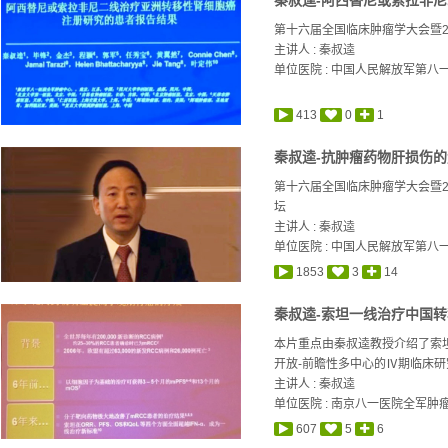
第十六届全国临床肿瘤学大会暨20
主讲人 :
秦叔逵
单位医院 : 中国人民解放军第八
413
0
1
秦叔逵-抗肿瘤药物肝损伤
第十六届全国临床肿瘤学大会暨2
坛
主讲人 :
秦叔逵
单位医院 : 中国人民解放军第八
1853
3
14
本片重点由秦叔逵教授介绍了索
开放-前瞻性多中心的Ⅳ期临床研究
主讲人 :
秦叔逵
单位医院 : 南京八一医院全军肿
607
5
6