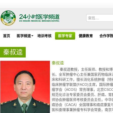
首页
医学频道
培训考核
医学专家
健康教育
合作学
秦叔逵
秦叔逵
秦叔逵教授，主任医师、教授和博士
长、全军肿瘤中心主任兼国家药物临床
床和科研工作，擅长消化系统肿瘤（特
临床肿瘤学联盟(FACO)主席，国际肿
瘤学会（ACOS）常务理事，北京CS
规范化诊治专家委员会委员、肝癌、胃
师协会肿瘤医师考核委员会主任，中华
癌协会（CACA）全国理事和癌症康复
医科委理事兼肿瘤专科学会常委，南京