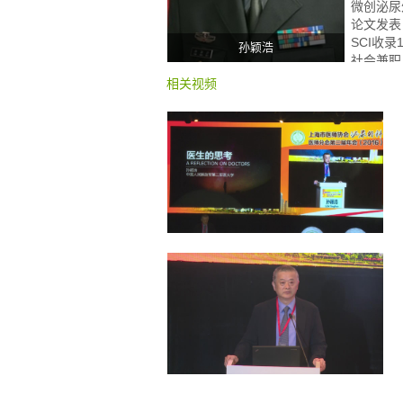
微创泌尿
论文发表
SCI收录
孙颖浩
社会兼职
外科学会
相关视频
亚洲泌尿
泌尿外科
外科医师
市科学技
荣誉成就
进工作者
英”、“
者”、“
海市“医
优秀党员
次、三等
科研成果
金、国家
杰出青年
科技进步
海市医学
等奖、军
进步奖三