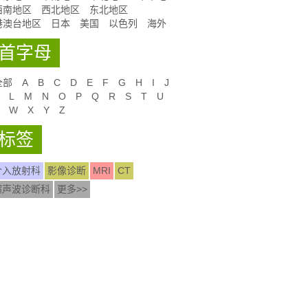
西南地区
西北地区
东北地区
港澳台地区
日本
美国
以色列
海外
首字母
全部
A
B
C
D
E
F
G
H
I
J
L
M
N
O
P
Q
R
S
T
U
W
X
Y
Z
标签
介入放射科
影像诊断
MRI
CT
超声波诊断科
更多>>