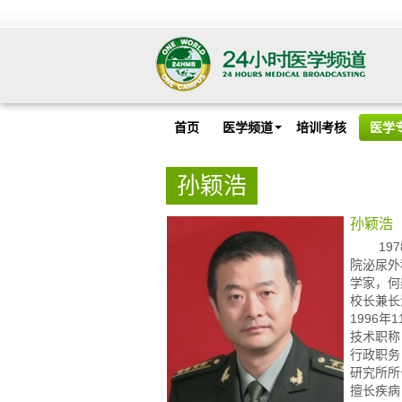
首页
医学频道
培训考核
医学
孙颖浩
孙颖浩
1978
院泌尿外
学家，何
校长兼长
1996
技术职称
行政职务
研究所所
擅长疾病