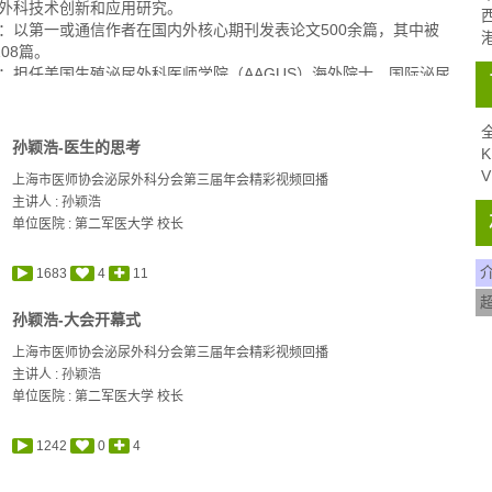
外科技术创新和应用研究。
：以第一或通信作者在国内外核心期刊发表论文500余篇，其中被
108篇。
：担任美国生殖泌尿外科医师学院（AAGUS）海外院士、国际泌尿
（SIU）主席团理事、世界腔道泌尿外科学会（ES）理事会理事、
外科学会(UAA)常务理事、中华医学会泌尿外科分会主任委员、全军
专业委员会主任委员、上海市医学会副会长、上海市医师协会泌尿
孙颖浩-医生的思考
K
分会会长、上海市医学会泌尿外科专科委员会前任主任委员、上海
V
上海市医师协会泌尿外科分会第三届年会精彩视频回播
术协会副主席、上海市医师协会第一届理事会常务理事等职务。
主讲人 :
孙颖浩
：获得“何梁何利基金会医学与科学技术进步奖”、“全国科普工作先
单位医院 : 第二军医大学 校长
”、“上海市科普工作先进工作者”、“第十一届上海市十大科技精
上海市卫生系统百名跨世纪优秀学科带头人”、“上海市卫生局先进工作
教育部跨世纪人才”、“军队杰出专业技术人才奖”、总后“科技银星”、上
1683
4
11
学领军人才”等多项荣誉；曾获“全国抗震救灾模范”、“全军抗震救灾
”、“中宣部抗震救灾重大典型”等荣誉称号，荣立军队个人二等功2
孙颖浩-大会开幕式
功1次。
上海市医师协会泌尿外科分会第三届年会精彩视频回播
：主持国家重点基础研究发展计划（973计划）、国家杰出青年基
主讲人 :
孙颖浩
自然科学基金国际合作项目、国家科技部重大新药创新专项、军队
单位医院 : 第二军医大学 校长
基金等在内的国家、军队及省部级基金21项，以第一完成人获国家
奖一等奖、国家科技进步奖二等奖、上海市科技进步奖二等奖、上
科技奖一等奖、中华医学科技奖三等奖各1项，上海市科技进步奖一
1242
0
4
队医疗成果奖一等奖各2项，军队医疗成果奖二等奖1项，军队科技
等奖1项；曾获上海市卫生系统最高奖“银蛇奖”一等奖、特别荣誉