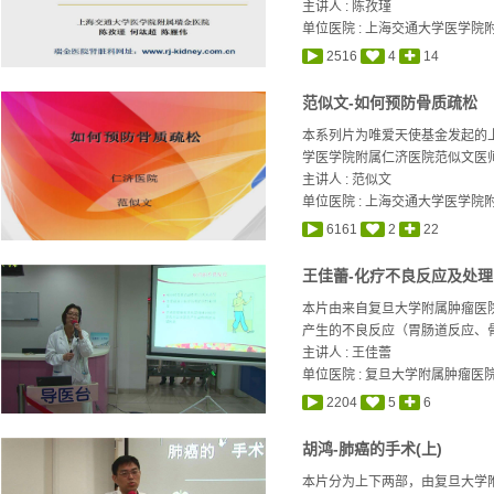
主讲人 :
陈孜瑾
单位医院 : 上海交通大学医学院
2516
4
14
范似文-如何预防骨质疏松
本系列片为唯爱天使基金发起的
学医学院附属仁济医院范似文医师
主讲人 :
范似文
单位医院 : 上海交通大学医学院
6161
2
22
王佳蕾-化疗不良反应及处理
本片由来自复旦大学附属肿瘤医
产生的不良反应（胃肠道反应、骨
主讲人 :
王佳蕾
单位医院 : 复旦大学附属肿瘤医
2204
5
6
胡鸿-肺癌的手术(上)
本片分为上下两部，由复旦大学