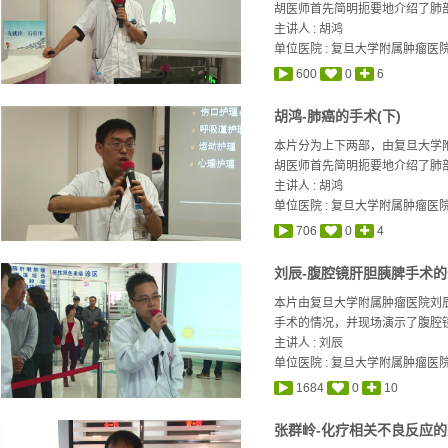
胡医师首先简明扼要地介绍了肺部
主讲人 :
胡鸿
单位医院 : 复旦大学附属肿瘤医
600
0
6
胡鸿-肺癌的手术(下)
本片分为上下两部，由复旦大学
胡医师首先简明扼要地介绍了肺部
主讲人 :
胡鸿
单位医院 : 复旦大学附属肿瘤医
706
0
4
刘辰-腹腔镜肝胆胰脾手术
本片由复旦大学附属肿瘤医院刘
手术的情况，并现场演示了腹腔镜
主讲人 :
刘辰
单位医院 : 复旦大学附属肿瘤医
1684
0
10
张群岭-化疗相关不良反应的