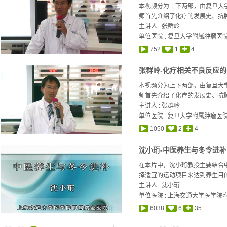
本视频分为上下两部，由复旦大
师首先介绍了化疗的发展史、抗肿
主讲人 :
张群岭
单位医院 : 复旦大学附属肿瘤医
752
1
4
张群岭-化疗相关不良反应的
本视频分为上下两部，由复旦大
师首先介绍了化疗的发展史、抗肿
主讲人 :
张群岭
单位医院 : 复旦大学附属肿瘤医
1050
2
4
沈小珩-中医养生与冬令进补
在本片中，沈小珩教授主要结合
择适宜的运动项目来达到养生目的
主讲人 :
沈小珩
单位医院 : 上海交通大学医学院
6038
6
35