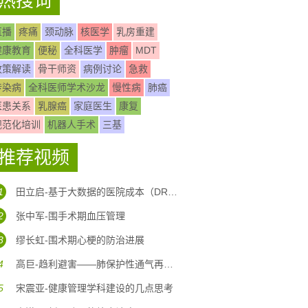
热搜词
直播
疼痛
颈动脉
核医学
乳房重建
健康教育
便秘
全科医学
肿瘤
MDT
政策解读
骨干师资
病例讨论
急救
传染病
全科医师学术沙龙
慢性病
肺癌
医患关系
乳腺癌
家庭医生
康复
规范化培训
机器人手术
三基
推荐视频
1
田立启-基于大数据的医院成本（DRG DIP)核算体系构建
2
张中军-围手术期血压管理
3
缪长虹-围术期心梗的防治进展
4
高巨-趋利避害——肺保护性通气再认识
5
宋震亚-健康管理学科建设的几点思考