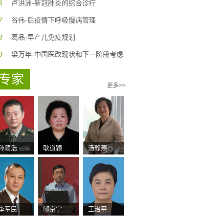
6
卢洪洲-新冠肺炎的综合诊疗
7
谷伟-后疫情下呼吸慢病管理
8
葛品-早产儿免疫规划
9
梁万年-中国医改现状和下一阶段考虑
专家
更多>>
孙颖浩
耿道颖
汤静燕
李军民
郇京宁
王治平