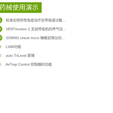
药械使用演示
1
标准化特异性免疫治疗在呼吸道过敏性疾病中的应用
2
VENTImotion 2 无创呼吸机的呼气压力坡度调整
3
SOMNO check micro 睡眠初筛仪的使用
4
LIAM功能
5
auto TriLevel 原理
6
AirTrap Control 控制器的功能