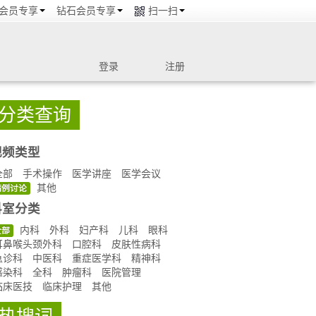
会员专享
钻石会员专享
扫一扫
登录
注册
分类查询
视频类型
全部
手术操作
医学讲座
医学会议
其他
病例讨论
科室分类
内科
外科
妇产科
儿科
眼科
全部
耳鼻喉头颈外科
口腔科
皮肤性病科
急诊科
中医科
重症医学科
精神科
感染科
全科
肿瘤科
医院管理
临床医技
临床护理
其他