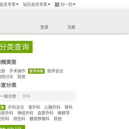
会员专享
钻石会员专享
扫一扫
登录
注册
分类查询
视频类型
全部
手术操作
医学会议
医学讲座
病例讨论
其他
科室分类
一级分类
/
外科
外科总论
普外科
心胸外科
骨科
全部
泌尿外科
神经外科
血管外科
麻醉学
整形科
烧伤科
器官移植科
其他