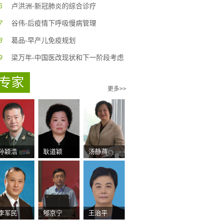
6
卢洪洲-新冠肺炎的综合诊疗
7
谷伟-后疫情下呼吸慢病管理
8
葛品-早产儿免疫规划
9
梁万年-中国医改现状和下一阶段考虑
专家
更多>>
孙颖浩
耿道颖
汤静燕
李军民
郇京宁
王治平