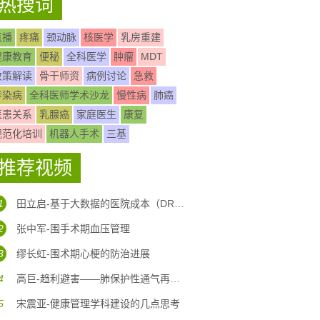
热搜词
直播
疼痛
颈动脉
核医学
乳房重建
健康教育
便秘
全科医学
肿瘤
MDT
政策解读
骨干师资
病例讨论
急救
传染病
全科医师学术沙龙
慢性病
肺癌
医患关系
乳腺癌
家庭医生
康复
规范化培训
机器人手术
三基
推荐视频
1
田立启-基于大数据的医院成本（DRG DIP)核算体系构建
2
张中军-围手术期血压管理
3
缪长虹-围术期心梗的防治进展
4
高巨-趋利避害——肺保护性通气再认识
5
宋震亚-健康管理学科建设的几点思考