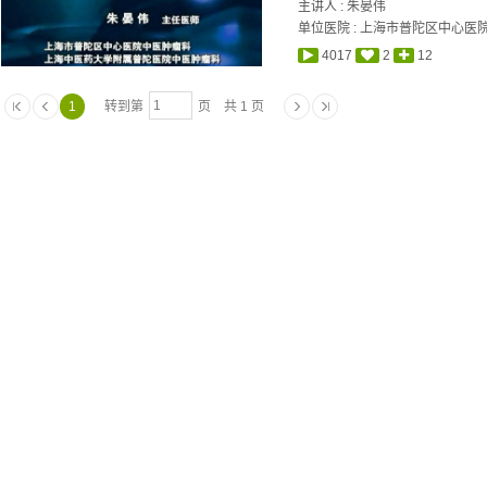
主讲人 :
朱晏伟
单位医院 : 上海市普陀区中心医
4017
2
12
1
转到第
页 共 1 页