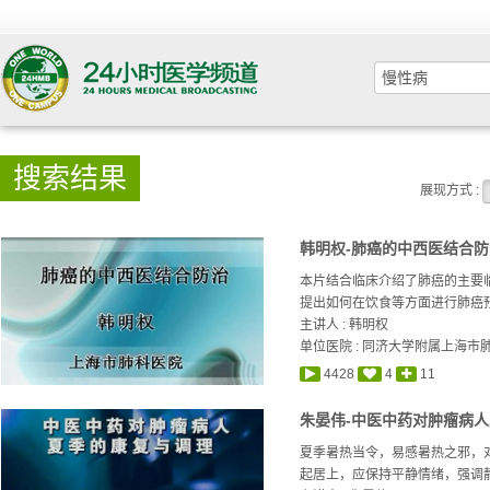
搜索结果
展现方式 :
韩明权-肺癌的中西医结合防
本片结合临床介绍了肺癌的主要
提出如何在饮食等方面进行肺癌
主讲人 :
韩明权
单位医院 : 同济大学附属上海市
4428
4
11
朱晏伟-中医中药对肿瘤病
夏季暑热当令，易感暑热之邪，
起居上，应保持平静情绪，强调静