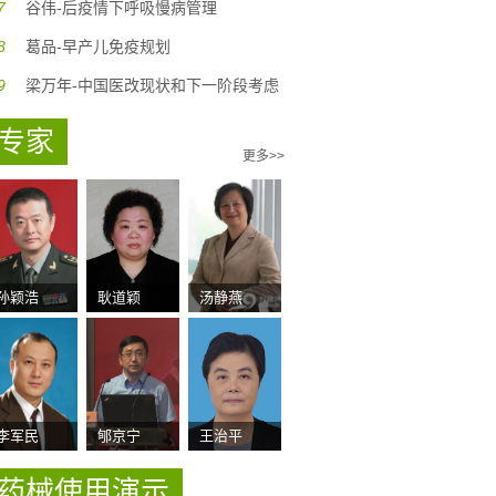
7
谷伟-后疫情下呼吸慢病管理
8
葛品-早产儿免疫规划
9
梁万年-中国医改现状和下一阶段考虑
专家
更多>>
孙颖浩
耿道颖
汤静燕
李军民
郇京宁
王治平
药械使用演示