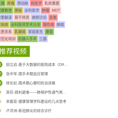
直播
疼痛
颈动脉
核医学
乳房重建
健康教育
便秘
全科医学
肿瘤
MDT
政策解读
骨干师资
病例讨论
急救
传染病
全科医师学术沙龙
慢性病
肺癌
医患关系
乳腺癌
家庭医生
康复
规范化培训
机器人手术
三基
推荐视频
1
田立启-基于大数据的医院成本（DRG DIP)核算体系构建
2
张中军-围手术期血压管理
3
缪长虹-围术期心梗的防治进展
4
高巨-趋利避害——肺保护性通气再认识
5
宋震亚-健康管理学科建设的几点思考
6
卢洪洲-新冠肺炎的综合诊疗