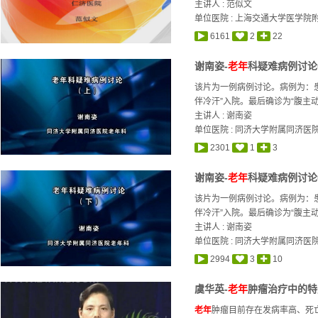
主讲人 :
范似文
单位医院 : 上海交通大学医学院
6161
2
22
谢南姿-
老年
科疑难病例讨论(
该片为一例病例讨论。病例为：患
伴冷汗”入院。最后确诊为“腹主动
主讲人 :
谢南姿
单位医院 : 同济大学附属同济医
2301
1
3
谢南姿-
老年
科疑难病例讨论(
该片为一例病例讨论。病例为：患
伴冷汗”入院。最后确诊为“腹主动
主讲人 :
谢南姿
单位医院 : 同济大学附属同济医
2994
3
10
虞华英-
老年
肿瘤治疗中的特
老年
肿瘤目前存在发病率高、死