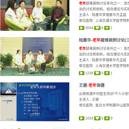
老年
疑难病例讨论系列之一：急
治的讨论和剖析。结合理论与实践
主讲人 :
陆惠华
李瑾
蔡华杰
孟超
单位医院 : 上海交通大学医学
3044
6
1
陆惠华-
老年
疑难病例讨论(三
老年
疑难病例讨论系列之一：急
治的讨论和剖析。结合理论与实践
主讲人 :
陆惠华
李瑾
蔡华杰
孟超
单位医院 : 上海交通大学医学
1239
0
1
王健-
老年
保健
云南昭通乡村医生培训“千人计划
主讲人 :
王健
单位医院 : 复旦大学附属中山医
1033
5
9