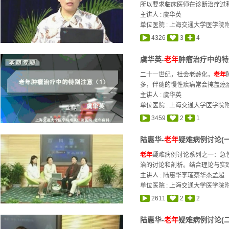
所以要求临床医师在诊断治疗过程
主讲人 :
虞华英
单位医院 : 上海交通大学医学
4326
3
4
虞华英-
老年
肿瘤治疗中的特
二十一世纪，社会老龄化，
老年
多，伴随的慢性疾病常会掩盖癌症
主讲人 :
虞华英
单位医院 : 上海交通大学医学
3459
2
1
陆惠华-
老年
疑难病例讨论(一
老年
疑难病例讨论系列之一：急
治的讨论和剖析。结合理论与实践
主讲人 :
陆惠华
李瑾
蔡华杰
孟超
单位医院 : 上海交通大学医学
2611
2
2
陆惠华-
老年
疑难病例讨论(二