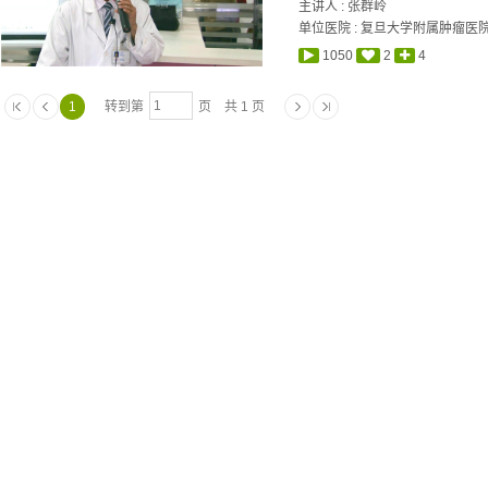
主讲人 :
张群岭
单位医院 : 复旦大学附属肿瘤医
1050
2
4
1
转到第
页 共 1 页